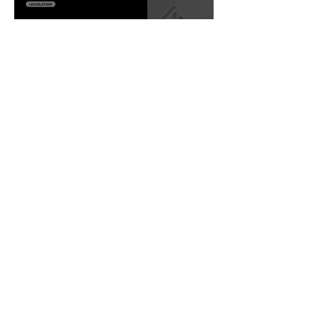
Comment avoir le permis de
détection flamand ?
Agenda des Rallyes de détection de
métaux 2024 & 2025
Belgique Détection est le premier magasin de vente de
détecteurs de métaux situé en Wallonie. Nous proposons la
vente de détecteurs de métaux Garrett avec un stock