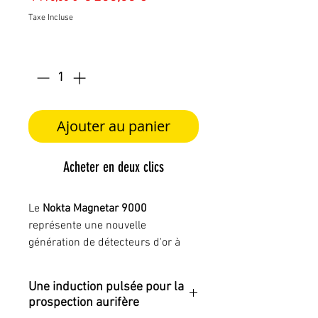
original
promotionnel
Taxe Incluse
Quantité
*
Ajouter au panier
Acheter en deux clics
Le
Nokta Magnetar 9000
représente une nouvelle
génération de détecteurs d'or à
induction pulsée (Pulse Induction -
PI), développée pour répondre aux
Une induction pulsée pour la
exigences des prospecteurs
prospection aurifère
recherchant un appareil capable