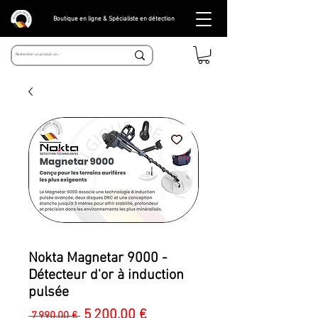
Boutique en ligne & Spécialiste en détection
Nokta Magnetar 9000 -
Détecteur d'or à induction
pulsée
Prix
Prix
5 200,00 €
 7 990,00 € 