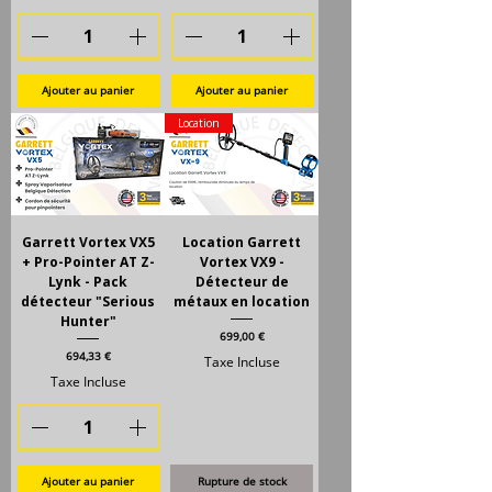
Ajouter au panier
Ajouter au panier
Location
Garrett Vortex VX5
Location Garrett
+ Pro-Pointer AT Z-
Vortex VX9 -
Lynk - Pack
Détecteur de
détecteur "Serious
métaux en location
Hunter"
Prix
699,00 €
Prix
694,33 €
Taxe Incluse
Taxe Incluse
Ajouter au panier
Rupture de stock