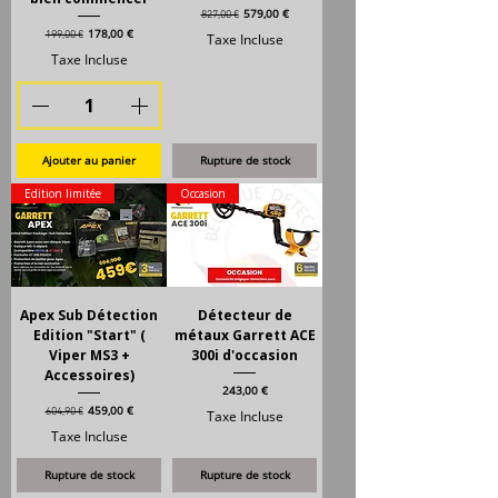
Prix original
Prix promotionnel
579,00 €
827,00 €
Prix original
Prix promotionnel
178,00 €
199,00 €
Taxe Incluse
Taxe Incluse
Ajouter au panier
Rupture de stock
Edition limitée
Occasion
Apex Sub Détection
Détecteur de
Edition "Start" (
métaux Garrett ACE
Viper MS3 +
300i d'occasion
Accessoires)
Prix
243,00 €
Prix original
Prix promotionnel
459,00 €
604,90 €
Taxe Incluse
Taxe Incluse
Rupture de stock
Rupture de stock