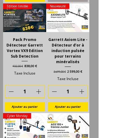
Edition limitée
Nouveauté
Pack Promo
Garrett Axiom Lite -
Détecteur Garrett
Détecteur d’or à
Vortex VX9 Edition
induction pulsée
Sub Detection
pour terrains
minéralisés
Prix original
Prix promotionnel
838,00 €
932,00 €
Prix original
Prix promotionnel
2 599,00 €
3 699,00 €
Taxe Incluse
Taxe Incluse
Ajouter au panier
Ajouter au panier
Cyber Monday