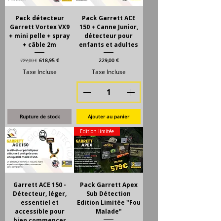
Pack détecteur
Pack Garrett ACE
Garrett Vortex VX9
150 + Canne Junior,
+ mini pelle + spray
détecteur pour
+ câble 2m
enfants et adultes
Prix original
Prix promotionnel
Prix
618,95 €
229,00 €
729,00 €
Taxe Incluse
Taxe Incluse
Rupture de stock
Ajouter au panier
Edition limitée
Garrett ACE 150 -
Pack Garrett Apex
Détecteur, léger,
Sub Détection
essentiel et
Edition Limitée "Fou
accessible pour
Malade"
bien commencer