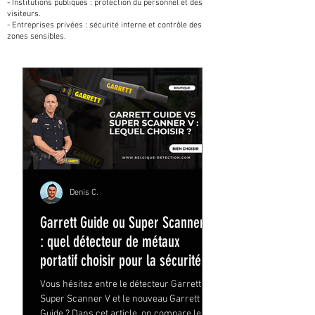
- Institutions publiques : protection du personnel et des
visiteurs.
- Entreprises privées : sécurité interne et contrôle des
zones sensibles.
Denis C.
Garrett Guide ou Super Scanner V
: quel détecteur de métaux
portatif choisir pour la sécurité ?
Vous hésitez entre le détecteur Garrett
Super Scanner V et le nouveau Garrett
Guide ? Dans cet article, on compare leurs