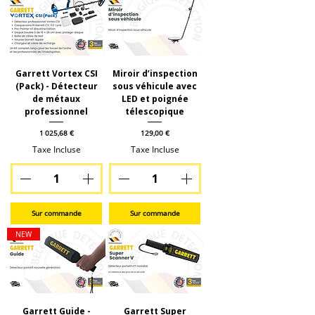
Garrett Vortex CSI
Miroir d’inspection
(Pack) - Détecteur
sous véhicule avec
de métaux
LED et poignée
professionnel
télescopique
Prix
Prix
1 025,68 €
129,00 €
Taxe Incluse
Taxe Incluse
Sur commande
Sur commande
NEW
Garrett Guide -
Garrett Super