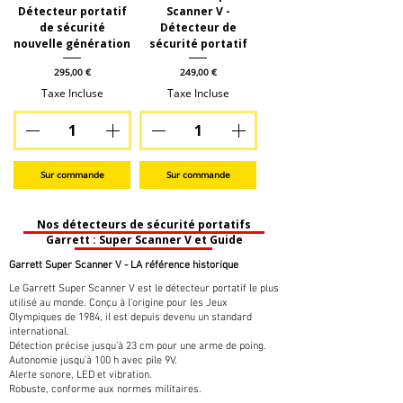
Détecteur portatif
Scanner V -
de sécurité
Détecteur de
nouvelle génération
sécurité portatif
Prix
Prix
295,00 €
249,00 €
Taxe Incluse
Taxe Incluse
Sur commande
Sur commande
Nos détecteurs de sécurité portatifs
Garrett : Super Scanner V et Guide
Garrett Super Scanner V - LA référence historique
Le Garrett Super Scanner V est le détecteur portatif le plus
utilisé au monde. Conçu à l’origine pour les Jeux
Olympiques de 1984, il est depuis devenu un standard
international.
Détection précise jusqu’à 23 cm pour une arme de poing.
Autonomie jusqu’à 100 h avec pile 9V.
Alerte sonore, LED et vibration.
Robuste, conforme aux normes militaires.