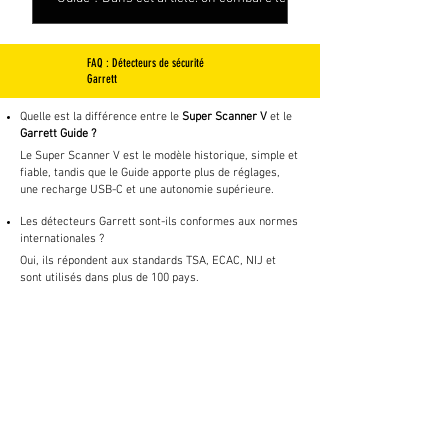
points communs, leurs différences et leurs
avantages selon les contextes d’utilisation.
Autonomie, étanchéité, sensibilité,
FAQ : Détecteurs de sécurité
Garrett
ergonomie : découvrez lequel est le plus
adapté à vos besoins en matière de
Quelle est la différence entre le
Super Scanner V
et le
sécurité, d'événementiel ou de contrôle
Garrett Guide ?
professionnel. Formulaire de contact en
Le Super Scanner V est le modèle historique, simple et
fin d'article.
fiable, tandis que le Guide apporte plus de réglages,
une recharge USB-C et une autonomie supérieure.
Les détecteurs Garrett sont-ils conformes aux normes
internationales ?
Oui, ils répondent aux standards TSA, ECAC, NIJ et
sont utilisés dans plus de 100 pays.
Combien de temps dure la batterie ?
Super Scanner V : jusqu’à 100 h (pile 9V).
Garrett Guide : jusqu’à 125 h (batterie lithium-ion
rechargeable).
Sont-ils adaptés aux environnements bruyants ?
Oui, les deux modèles disposent d’un mode silencieux
par vibration.