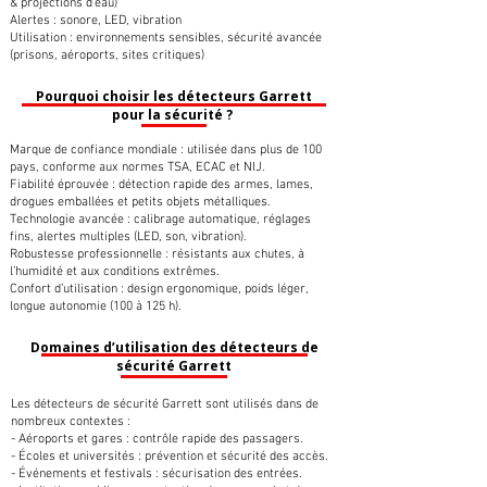
& projections d’eau)
Alertes : sonore, LED, vibration
Utilisation : environnements sensibles, sécurité avancée
(prisons, aéroports, sites critiques)
Pourquoi choisir les détecteurs Garrett
pour la sécurité ?
Marque de confiance mondiale : utilisée dans plus de 100
pays, conforme aux normes TSA, ECAC et NIJ.
Fiabilité éprouvée : détection rapide des armes, lames,
drogues emballées et petits objets métalliques.
Technologie avancée : calibrage automatique, réglages
fins, alertes multiples (LED, son, vibration).
Robustesse professionnelle : résistants aux chutes, à
l’humidité et aux conditions extrêmes.
Confort d’utilisation : design ergonomique, poids léger,
longue autonomie (100 à 125 h).
Domaines d’utilisation des détecteurs de
sécurité Garrett
Les détecteurs de sécurité Garrett sont utilisés dans de
nombreux contextes :
- Aéroports et gares : contrôle rapide des passagers.
- Écoles et universités : prévention et sécurité des accès.
- Événements et festivals : sécurisation des entrées.