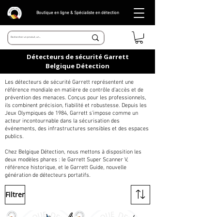
Boutique en ligne & Spécialiste en détection
Détecteurs de sécurité Garrett
Belgique Détection
Les détecteurs de sécurité Garrett représentent une
référence mondiale en matière de contrôle d’accès et de
prévention des menaces. Conçus pour les professionnels,
ils combinent précision, fiabilité et robustesse. Depuis les
Jeux Olympiques de 1984, Garrett s’impose comme un
acteur incontournable dans la sécurisation des
événements, des infrastructures sensibles et des espaces
publics.
Chez Belgique Détection, nous mettons à disposition les
deux modèles phares : le Garrett Super Scanner V,
référence historique, et le Garrett Guide, nouvelle
génération de détecteurs portatifs.
Filtrer