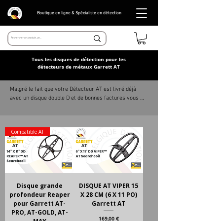
Boutique en ligne & Spécialiste en détection
Tous les disques de détection pour les
détecteurs de métaux Garrett AT
Malgré le fait que votre Détecteur AT est livré déjà 
avec un disque double D et de bonnes factures vous 
permettant d’obtenir un excellent ratio entre la 
sélectivité et sa profondeur, il reste toutefois très 
intéressant d’opter pour un disque supplémentaire.

Compatible AT
Vous disposez du Garrett AT MAX ou du Garrett AT PRO 
et vous désirez diminuer le poids de votre détecteur 
pour pouvoir l’utiliser sur des longues sessions de 
Disque grande
DISQUE AT VIPER 15
recherche, mais également pouvoir vous filer ou vous 
profondeur Reaper
X 28 CM (6 X 11 PO)
le souhaitez ? Alors, nous vous conseillons vivement 
pour Garrett AT-
Garrett AT
d’opter pour le nouveau disque Viper adapté pour la 
PRO, AT-GOLD, AT-
série AT. Ce disque qui dispose de la même longueur 
Prix
169,00 €