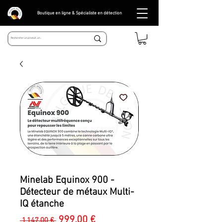
Boutique en ligne & Spécialiste en détection
Minelab Equinox 900 -
Détecteur de métaux Multi-
IQ étanche
Prix
Prix
999,00 €
 1 147,00 € 