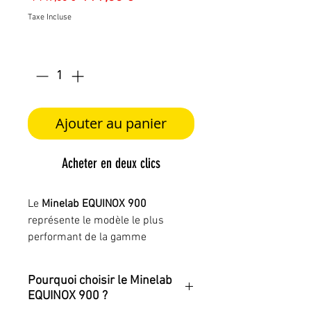
original
promotionnel
Taxe Incluse
Quantité
*
Ajouter au panier
Acheter en deux clics
Le
Minelab EQUINOX 900
représente le modèle le plus
performant de la gamme
EQUINOX. Conçu pour les
détectoristes exigeants, il combine
Pourquoi choisir le Minelab
la puissance de la
technologie
EQUINOX 900 ?
multifréquence simultanée Multi-