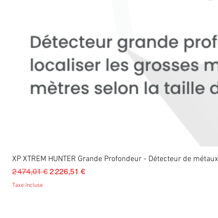
XP XTREM HUNTER Grande Profondeur - Détecteur de métau
Prix original
Prix promotionnel
2 474,01 €
2 226,51 €
Taxe Incluse