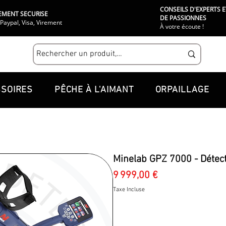
CONSEILS D'EXPERTS E
EMENT SECURISE
DE PASSIONNES
Paypal, Visa, Virement
À votre écoute !
SOIRES
PÊCHE À L'AIMANT
ORPAILLAGE
Minelab GPZ 7000 - Détec
Prix
9 999,00 €
Taxe Incluse
Quantité
*