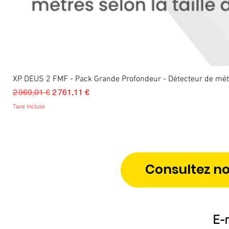
XP DEUS 2 FMF - Pack Grande Profondeur - Détecteur de m
Prix original
Prix promotionnel
2 969,01 €
2 761,11 €
Taxe Incluse
Consultez no
E-m