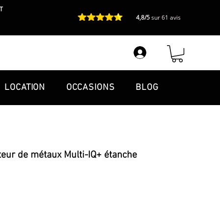
T
4,8/5
sur 61 avis
LOCATION
OCCASIONS
BLOG
teur de métaux Multi-IQ+ étanche
ionnel