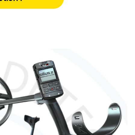
Oui
Télescopique en fibre de carbone
M11 DD rond 28 cm
ML105 sans fil
Lithium-ion rechargeable 6800 mAh
1,3 kg
63 cm
3 ans