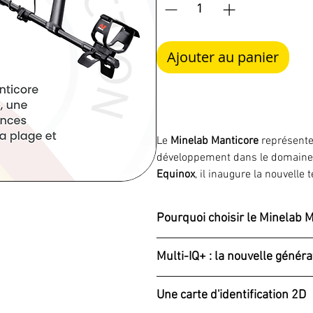
Ajouter au panier
Le
Minelab Manticore
représente
développement dans le domaine 
Equinox
, il inaugure la nouvelle
multifréquence simultanée qui a 
Pourquoi choisir le Minelab M
Conçu pour les utilisateurs exige
puissance de détection exceptionn
Le
Manticore
ne se contente pas d
Multi-IQ+ : la nouvelle généra
une rapidité de récupération i
nouvelle plateforme technologiqu
des
reliques
, des
bijoux
, des
obj
moderne.
Le cœur du
Minelab Manticore
re
détection sur
terre intérieure
,
pl
Une carte d'identification 2D
Par rapport aux générations préc
système Multi-IQ.
un niveau de performances parm