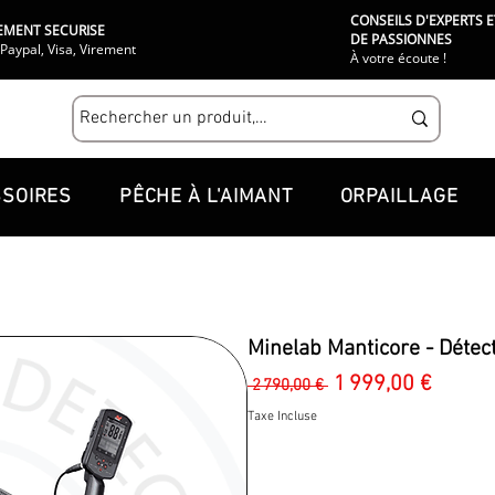
CONSEILS D'EXPERTS E
EMENT SECURISE
DE PASSIONNES
Paypal, Visa, Virement
À votre écoute !
SOIRES
PÊCHE À L'AIMANT
ORPAILLAGE
Minelab Manticore - Détec
Prix
Prix
1 999,00 €
 2 790,00 € 
original
promot
Taxe Incluse
Quantité
*