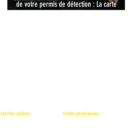
il
de votre permis de détection : La carte
interactive pour une détection de métaux
légale et responsable en Wallonie
rticles utiles :
Infos pratiques :