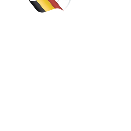
ACCUEIL
L
D
DÉTECTEURS
L
SÉCURITÉ
L
POINTERS
ACCESSOIRES
DISQUES
PACKS EXCLUSIFS
T
DETECTEURS D'OR
C
VÊTEMENTS
ORPAILLAGE
CONTACT
BLOG
Belgique Détection est le p