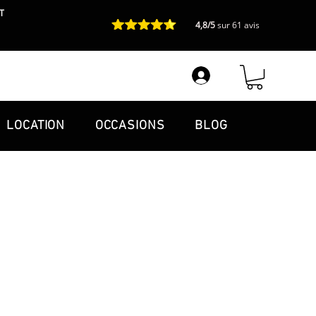
T
4,8/5
sur 61 avis
LOCATION
OCCASIONS
BLOG