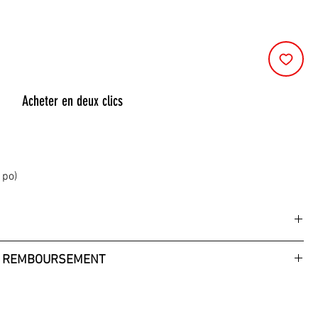
Acheter en deux clics
 po)
 (14 po)
 po)
s
e Garrett à 90 degrés empêche l’or de s’échapper du pan.
DE REMBOURSEMENT
t trouver de l’or – en anglais) par Charles Garrett et Roy
sont tous neufs dans leur boite d'origine. Ils n'ont pas été
 par d'autres personnes que les membres de l'équipe du