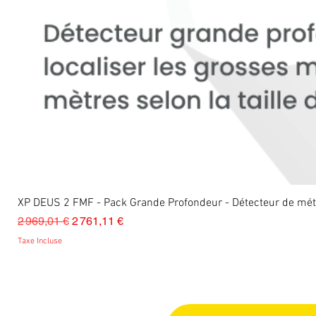
XP DEUS 2 FMF - Pack Grande Profondeur - Détecteur de m
Prix original
Prix promotionnel
2 969,01 €
2 761,11 €
Taxe Incluse