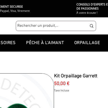
CONSEILS D'EXPERTS E
EMENT SECURISE
DE PASSIONNES
Paypal, Visa, Virement
À votre écoute !
SOIRES
PÊCHE À L'AIMANT
ORPAILLAGE
Kit Orpaillage Garrett
Prix
50,00 €
Taxe Incluse
Quantité
*