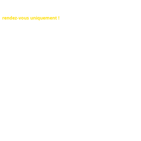
Belgique Detection
Showroom disponible sur
rendez-vous uniquement !
Rue du Rivage 25
6530 Thuin (Hainaut)
Tel : +32 491 555 604
. Nous proposons la vente de