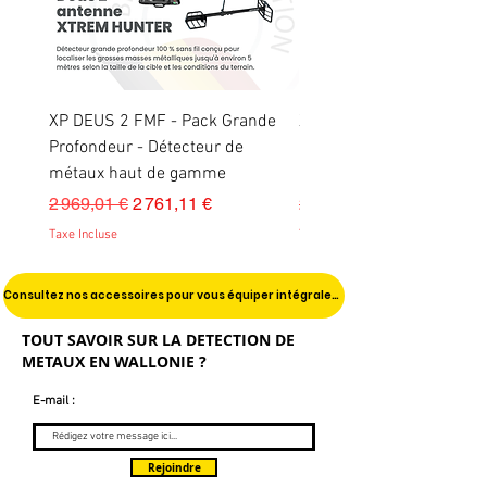
la livraison de votre achat. Un code
promo du montant de votre achat
vous sera créé pour être utilisé
dans notre boutique.
XP DEUS 2 FMF - Pack Grande
XP XTREM HUNTER Gran
Profondeur - Détecteur de
Profondeur - Détecteur d
métaux haut de gamme
métaux haut de gamme
Prix original
Prix promotionnel
Prix original
2 969,01 €
2 761,11 €
2 474,01 €
Taxe Incluse
Taxe Incluse
Consultez nos accessoires pour vous équiper intégralement !
TOUT SAVOIR SUR LA DETECTION DE
METAUX EN WALLONIE ?
E-mail :
Rejoindre