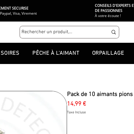
CONSEILS D'EXPERTS E
EMENT SECURISE
DE PASSIONNES
Paypal, Visa, Virement
À votre écoute !
SOIRES
PÊCHE À L'AIMANT
ORPAILLAGE
Pack de 10 aimants pions
Prix
14,99 €
Taxe Incluse
Quantité
*