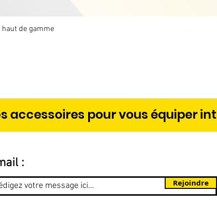
x haut de gamme
Aperçu rapide
s accessoires pour vous équiper in
ail :
Rejoindre