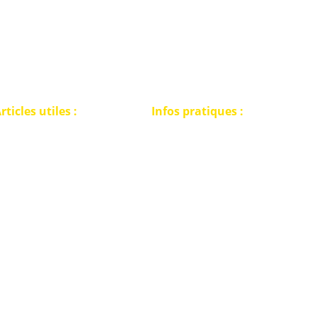
rticles utiles :
Infos pratiques :
Politique de confidentialité
E PERMIS DE
Conditions générales de vente
ETECTION
Retour marchandises
'AGENDA DES RALLYES
A PECHE A L'AIMANT
FAQ détectorisme
OUT SUR LES VORTEX
LUB DE DETECTION