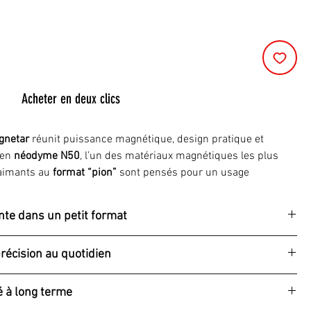
Acheter en deux clics
gnetar
réunit puissance magnétique, design pratique et
 en
néodyme N50
, l’un des matériaux magnétiques les plus
 aimants au
format “pion”
sont pensés pour un usage
atif
, là où fiabilité et maintien parfait sont indispensables.
te dans un petit format
au, dans un atelier ou sur un espace collaboratif, ces aimants
urable pour fixer solidement documents, notes, photos ou
récision au quotidien
t capable de
maintenir jusqu’à 16 feuilles A4 (80 g/m²)
sur
épaisseur
, grâce à sa
magnétisation N50
.
 pas qu’un choix esthétique. Il offre de véritables avantages
é à long terme
 épais
,