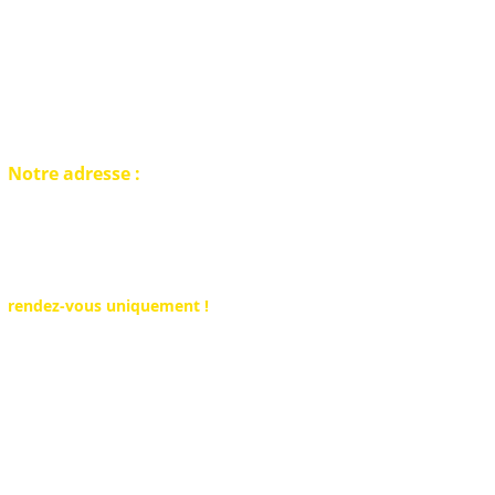
Notre adresse :
Belgique Detection
Showroom disponible sur
rendez-vous uniquement !
Rue du Rivage 25
6530 Thuin (Hainaut)
Tel : +32 491 555 604