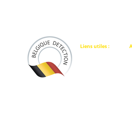
Liens utiles :
A
ACCUEIL
L
D
DÉTECTEURS
L
SÉCURITÉ
L
POINTERS
ACCESSOIRES
DISQUES
PACKS EXCLUSIFS
T
DETECTEURS D'OR
C