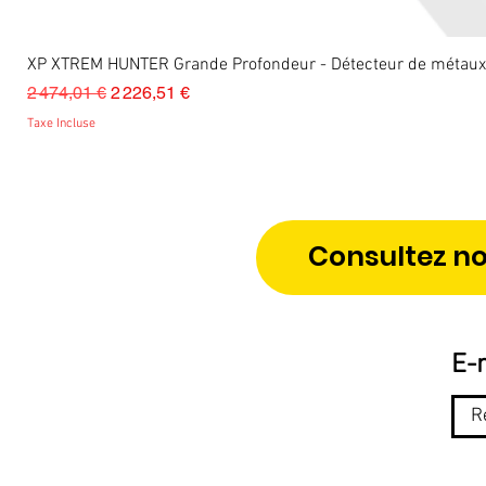
XP XTREM HUNTER Grande Profondeur - Détecteur de métau
Prix original
Prix promotionnel
2 474,01 €
2 226,51 €
Taxe Incluse
Consultez no
E-m