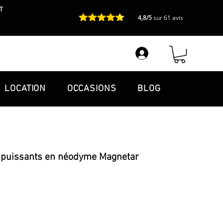
T
4,8/5
sur 61 avis
LOCATION
OCCASIONS
BLOG
 puissants en néodyme Magnetar