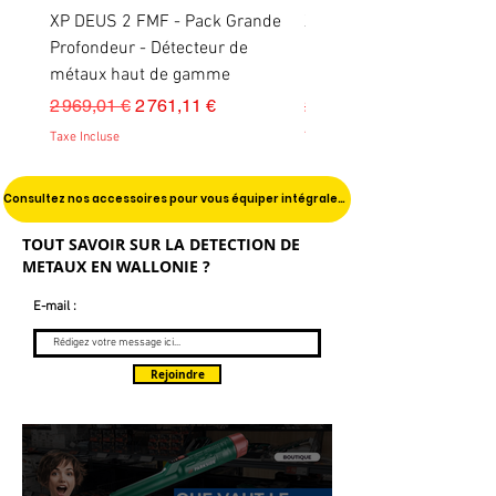
XP DEUS 2 FMF - Pack Grande
XP XTREM HUNTER Gran
Profondeur - Détecteur de
Profondeur - Détecteur d
métaux haut de gamme
métaux haut de gamme
Prix original
Prix promotionnel
Prix original
2 969,01 €
2 761,11 €
2 474,01 €
Taxe Incluse
Taxe Incluse
Consultez nos accessoires pour vous équiper intégralement !
TOUT SAVOIR SUR LA DETECTION DE
METAUX EN WALLONIE ?
E-mail :
Rejoindre