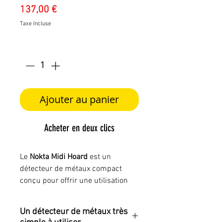
Prix
137,00 €
Taxe Incluse
Quantité
*
Ajouter au panier
Acheter en deux clics
Le
Nokta Midi Hoard
est un
détecteur de métaux compact
conçu pour offrir une utilisation
simple tout en intégrant de
véritables fonctionnalités de
Un détecteur de métaux très
détection. Son faible poids, son