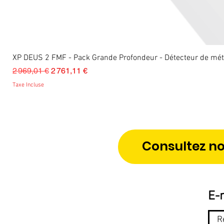
XP DEUS 2 FMF - Pack Grande Profondeur - Détecteur de m
Prix original
Prix promotionnel
2 969,01 €
2 761,11 €
Taxe Incluse
Consultez no
E-m