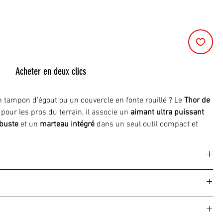
Acheter en deux clics
n tampon d'égout ou un couvercle en fonte rouillé ? Le
Thor de
 pour les pros du terrain, il associe un
aimant ultra puissant
obuste
et un
marteau intégré
dans un seul outil compact et
 agents techniques ou sociétés de voirie recherchant un lève-
croche immédiate sur les plaques métalliques
ire levier si la plaque est bloquée
er les couvercles récalcitrants
Détail
 cm de long pour soulager ton dos