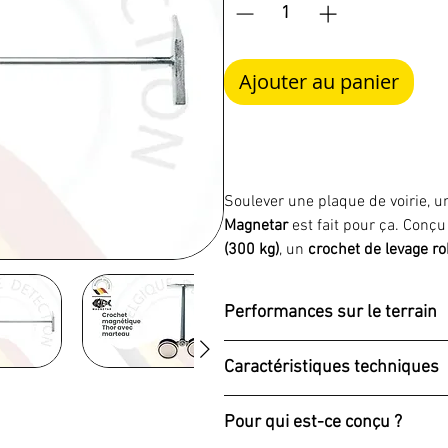
Ajouter au panier
Soulever une plaque de voirie, u
Magnetar
est fait pour ça. Conçu
(300 kg)
, un
crochet de levage r
ergonomique. Idéal pour tous les
plaque magnétique solide.
Performances sur le terrain
Aimant néodyme 300 kg
: ac
Caractéristiques techniques
Crochet intégré
: permet de fa
Marteau arrière
: pour décoinc
Caractéristique
Pour qui est-ce conçu ?
Position de travail debout
: 67