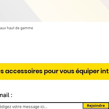
étaux haut de gamme
Aperçu rapide
s accessoires pour vous équiper in
ail :
Rejoindre