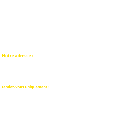
Notre adresse :
Belgique Detection
Showroom disponible sur
rendez-vous uniquement !
Rue du Rivage 25
6530 Thuin (Hainaut)
Tel : +32 491 555 604