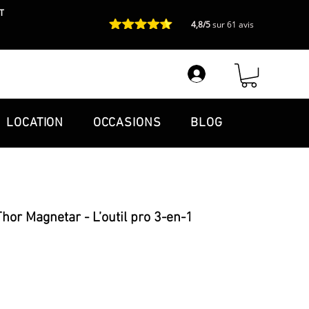
T
4,8/5
sur 61 avis
LOCATION
OCCASIONS
BLOG
or Magnetar - L’outil pro 3-en-1
nnel