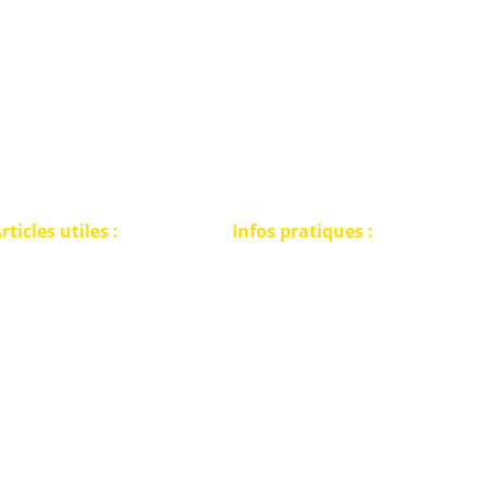
rticles utiles :
Infos pratiques :
Politique de confidentialité
E PERMIS DE
Conditions générales de vente
ETECTION
Retour marchandises
'AGENDA DES RALLYES
A PECHE A L'AIMANT
FAQ détectorisme