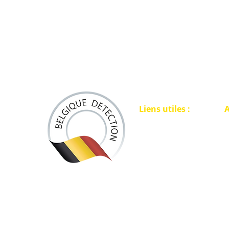
Liens utiles :
A
ACCUEIL
L
D
DÉTECTEURS
L
SÉCURITÉ
L
POINTERS
ACCESSOIRES
DISQUES