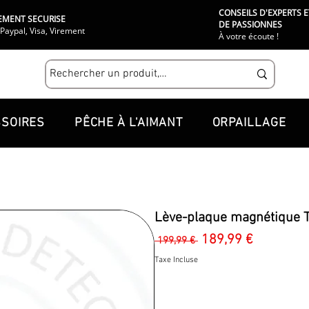
CONSEILS D'EXPERTS E
EMENT SECURISE
DE PASSIONNES
Paypal, Visa, Virement
À votre écoute !
SOIRES
PÊCHE À L'AIMANT
ORPAILLAGE
Lève-plaque magnétique Th
Prix
Prix
189,99 €
 199,99 € 
original
promotio
Taxe Incluse
Quantité
*