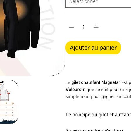
Sélectionner
Quantité
*
Ajouter au panier
Le
gilet chauffant Magnetar
est p
s’alourdir
, que ce soit pour une j
simplement pour gagner en confo
doublure thermo
et ses
3 niveau
agréable, exactement là où le co
Le principe du gilet chauffant
C’est le type de vêtement “facile
Quand le froid s’installe, le corp