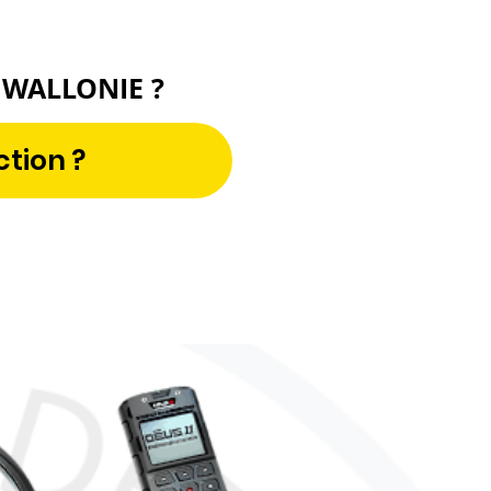
la France pour un produit Magnetar sera
intégralement
 pull léger,
en mi-saison.
 WALLONIE ?
ction ?