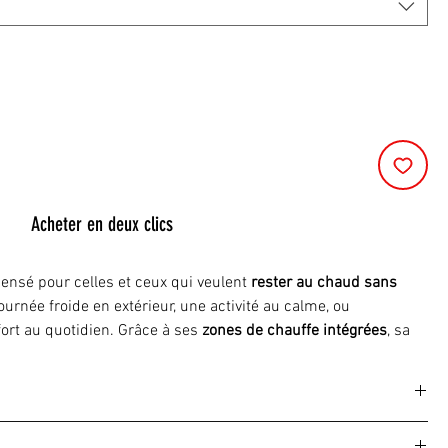
Acheter en deux clics
ensé pour celles et ceux qui veulent
rester au chaud sans
ournée froide en extérieur, une activité au calme, ou
rt au quotidien. Grâce à ses
zones de chauffe intégrées
, sa
x de température
, il apporte une chaleur progressive et
rps en a le plus besoin :
le dos et la poitrine
.
 à vivre” que l’on enfile comme un gilet classique, mais qui
s protège d’abord ses organes vitaux… et on finit avec les