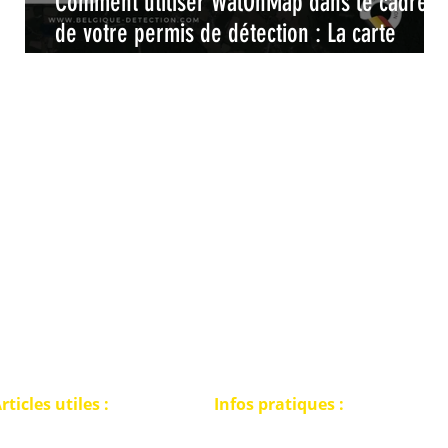
Comment utiliser WalOnMap dans le cadre
il
de votre permis de détection : La carte
interactive pour une détection de métaux
légale et responsable en Wallonie
rticles utiles :
Infos pratiques :