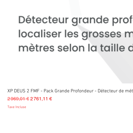
XP DEUS 2 FMF - Pack Grande Profondeur - Détecteur de m
Prix original
Prix promotionnel
2 969,01 €
2 761,11 €
Taxe Incluse