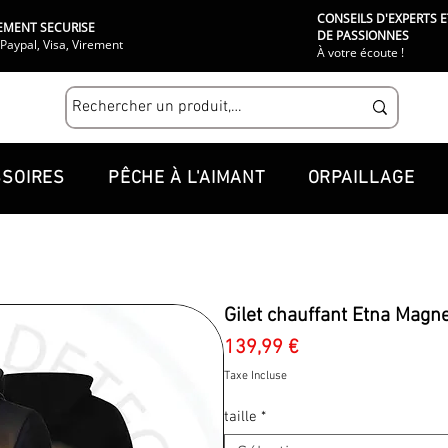
CONSEILS D'EXPERTS E
EMENT SECURISE
DE PASSIONNES
Paypal, Visa, Virement
À votre écoute !
SOIRES
PÊCHE À L'AIMANT
ORPAILLAGE
Gilet chauffant Etna Magn
Prix
139,99 €
Taxe Incluse
taille
*