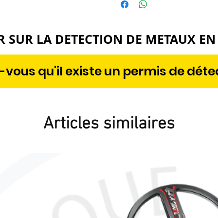
Toute commande passée depuis 
au-dessus d’un t-shirt ou d’un
remboursée
.
ou comme couche principale 
R SUR LA DETECTION DE METAUX EN
vous qu'il existe un permis de déte
Articles similaires