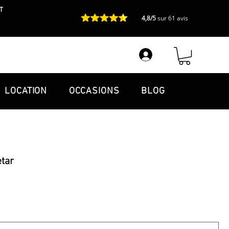
T
4,8/5
sur 61 avis
LOCATION
OCCASIONS
BLOG
etar