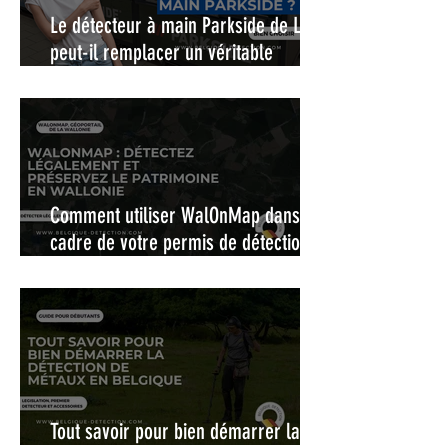
Le détecteur à main Parkside de Lidl,
Alimentation
8 piles AA
peut-il remplacer un véritable
(incluses)
pinpointer ?
Autonomie
20 heures
environ
Poids
1,9 kg avec
piles
Comment utiliser WalOnMap dans le
cadre de votre permis de détection :
Fabrication
USA
La carte interactive pour une
détection de métaux légale et
responsable en Wallonie
Tout savoir pour bien démarrer la