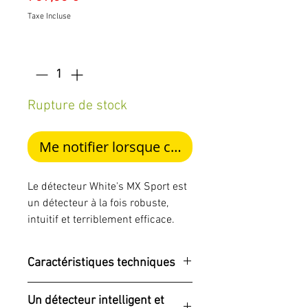
Taxe Incluse
Quantité
*
Rupture de stock
Me notifier lorsque cet article est disponib
Le détecteur White's MX Sport est
un détecteur à la fois robuste,
intuitif et terriblement efficace.
Véritable référence chez les
amateurs exigeants, il se distingue
Caractéristiques techniques
par sa polyvalence extrême et sa
conception tout-terrain. Étanche
Caractéristique
Détail
Un détecteur intelligent et
jusqu’à 3 mètres (IP68), il est aussi