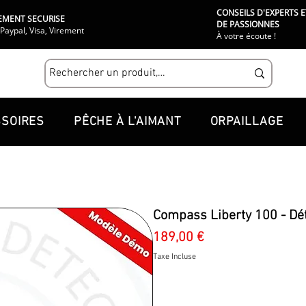
CONSEILS D'EXPERTS E
EMENT SECURISE
DE PASSIONNES
Paypal, Visa, Virement
À votre écoute !
SOIRES
PÊCHE À L'AIMANT
ORPAILLAGE
Compass Liberty 100 - Dét
Prix
189,00 €
Taxe Incluse
Quantité
*