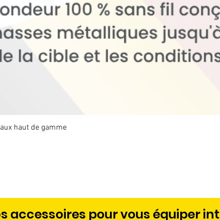
étaux haut de gamme
Aperçu rapide
s accessoires pour vous équiper in