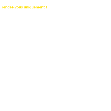
Showroom disponible sur
rendez-vous uniquement !
Rue du Rivage 25
6530 Thuin (Hainaut)
Tel : +32 491 555 604
. Nous proposons la vente de