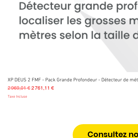
XP DEUS 2 FMF - Pack Grande Profondeur - Détecteur de m
Prix original
Prix promotionnel
2 969,01 €
2 761,11 €
Taxe Incluse
Consultez no