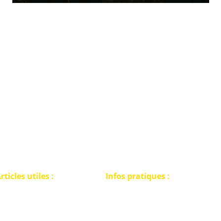
interactive pour une détection de métaux
légale et responsable en Wallonie
rticles utiles :
Infos pratiques :
Politique de confidentialité
E PERMIS DE