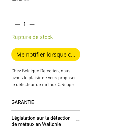
Taxe Incluse
Quantité
*
Rupture de stock
Me notifier lorsque cet article est disponib
Chez Belgique Detection, nous
avons le plaisir de vous proposer
le détecteur de métaux C.Scope
CS1MX d'occasion, en parfait état,
à seulement 179€. Ce modèle est
GARANTIE
adapté pour les débutants ou pour
ceux qui souhaitent un appareil
L'ensemble des détecteurs de
Législation sur la détection
fiable et accessible, offrant une
métaux d'occasion que nous
de métaux en Wallonie
prise en main rapide et des
proposons chez Belgique