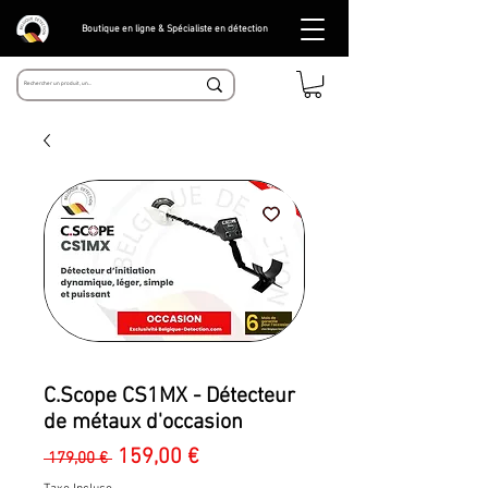
Boutique en ligne & Spécialiste en détection
C.Scope CS1MX - Détecteur
de métaux d'occasion
Prix
Prix
159,00 €
 179,00 € 
original
promotionnel