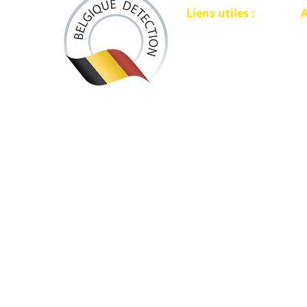
Liens utiles :
A
ACCUEIL
L
D
DÉTECTEURS
L
SÉCURITÉ
L
POINTERS
ACCESSOIRES
DISQUES
PACKS EXCLUSIFS
T
DETECTEURS D'OR
C
VÊTEMENTS
ORPAILLAGE
CONTACT
BLOG