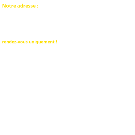
Notre adresse :
Belgique Detection
Showroom disponible sur
rendez-vous uniquement !
Rue du Rivage 25
6530 Thuin (Hainaut)
Tel : +32 491 555 604