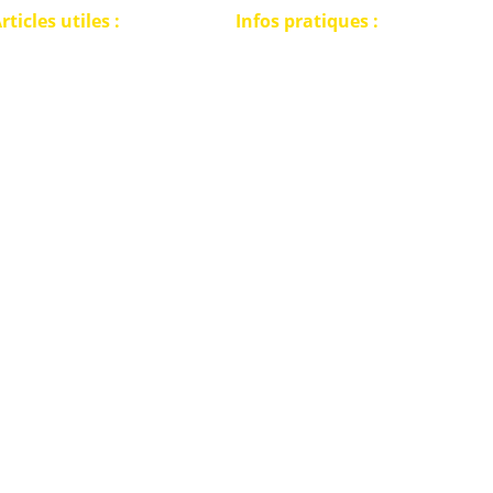
rticles utiles :
Infos pratiques :
Politique de confidentialité
E PERMIS DE
Conditions générales de vente
ETECTION
Retour marchandises
'AGENDA DES RALLYES
A PECHE A L'AIMANT
FAQ détectorisme
OUT SUR LES VORTEX
LUB DE DETECTION
Service après vente