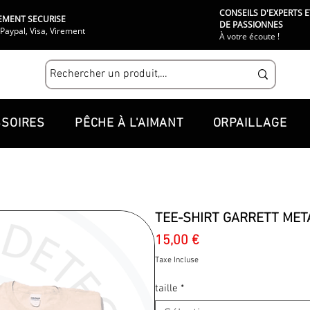
CONSEILS D'EXPERTS E
EMENT SECURISE
DE PASSIONNES
Paypal, Visa, Virement
À votre écoute !
SOIRES
PÊCHE À L'AIMANT
ORPAILLAGE
TEE-SHIRT GARRETT META
Prix
15,00 €
Taxe Incluse
taille
*