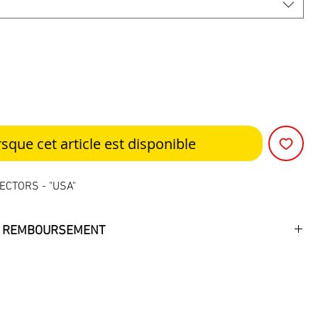
rsque cet article est disponible
ECTORS - "USA"
DE REMBOURSEMENT
sont tous neufs dans leur boite d'origine. Ils n'ont pas été
 par d'autres personnes que les membres de l'équipe du
r tous, nous acceptons les retours uniquement si l'ensemble