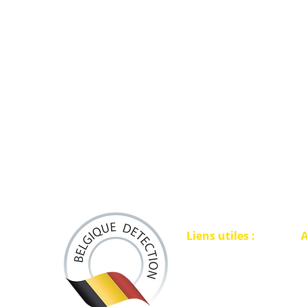
remplacer un véritable pinpointer ?
Liens utiles :
A
ACCUEIL
L