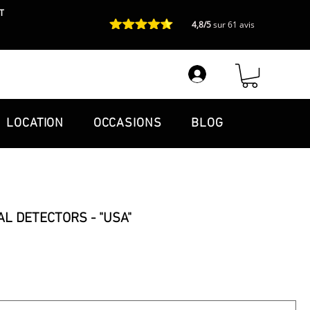
T
4,8/5
sur 61 avis
LOCATION
OCCASIONS
BLOG
L DETECTORS - "USA"