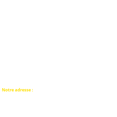
de métaux en Belgique
Notre adresse :
Belgique Detection
Showroom disponible sur