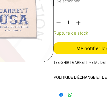
Sélectionner
Quantité
*
Rupture de stock
Me notifier lo
TEE-SHIRT GARRETT METAL DET
POLITIQUE D'ÉCHANGE ET 
Nos produits proposés à la vente 
ouverts, ni testés ni manipulés
magasin.
Afin de garder cette qualité pou