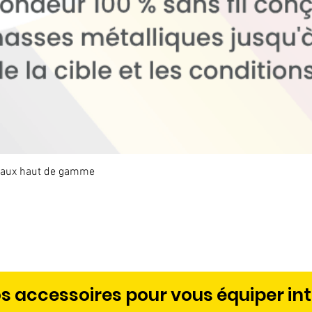
étaux haut de gamme
Aperçu rapide
s accessoires pour vous équiper in