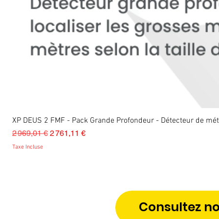
XP DEUS 2 FMF - Pack Grande Profondeur - Détecteur de m
Prix original
Prix promotionnel
2 969,01 €
2 761,11 €
Taxe Incluse
Consultez no