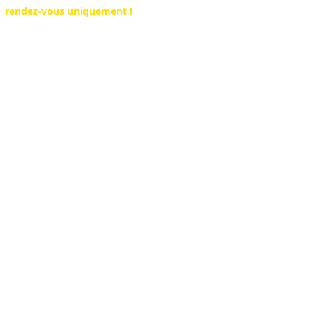
rendez-vous uniquement !
Rue du Rivage 25
6530 Thuin (Hainaut)
Tel : +32 491 555 604
. Nous proposons la vente de