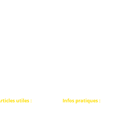
interactive pour une détection de métaux
légale et responsable en Wallonie
rticles utiles :
Infos pratiques :
Politique de confidentialité
E PERMIS DE
Conditions générales de vente