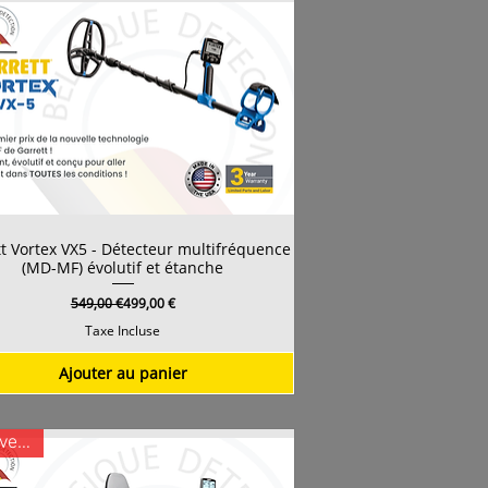
t Vortex VX5 - Détecteur multifréquence
(MD-MF) évolutif et étanche
Prix original
Prix promotionnel
549,00 €
499,00 €
Taxe Incluse
Ajouter au panier
Nouveauté