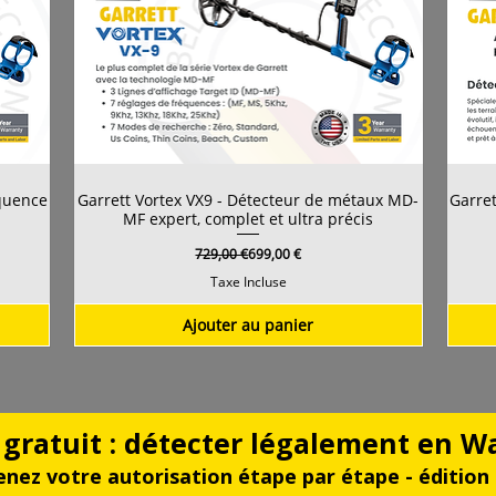
équence
Garrett Vortex VX9 - Détecteur de métaux MD-
Garret
MF expert, complet et ultra précis
Prix original
Prix promotionnel
729,00 €
699,00 €
Taxe Incluse
Ajouter au panier
gratuit : détecter légalement en W
nez votre autorisation étape par étape - édition