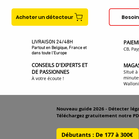
Acheter un détecteur
Besoin
LIVRAISON 24/48H
PAIEM
Partout en Belgique, France et
CB, Pay
dans toute l'Europe
CONSEILS D'EXPERTS ET
MAGAS
DE PASSIONNES
SItué à
minutes
À votre écoute !
Wallon
Nouveau guide 2026 - Détecter lég
Téléchargez gratuitement notre PDF 
Débutants : De 177 à 300€