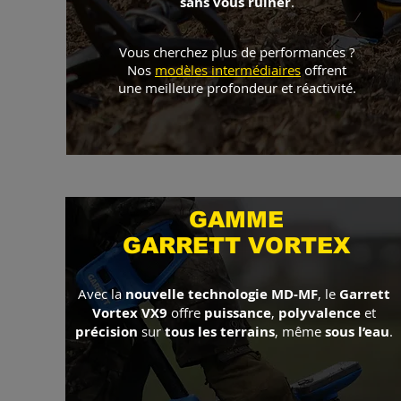
sans vous ruiner
.
Vous cherchez plus de performances ?
Nos
modèles intermédiaires
offrent
une meilleure profondeur et réactivité.
GAMME
GARRETT VORTEX
Avec la
nouvelle technologie MD-MF
, le
Garrett
Vortex VX9
offre
puissance
,
polyvalence
et
précision
sur
tous les terrains
, même
sous l’eau
.