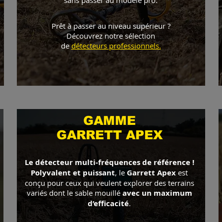
sans passer au modèle pro.
Prêt à passer au niveau supérieur ?
Découvrez notre sélection
de
détecteurs professionnels.
GAMME
GARRETT APEX
Le détecteur multi-fréquences de référence !
Polyvalent et puissant
, le
Garrett Apex
est
conçu pour ceux qui veulent explorer des terrains
variés dont le sable mouillé
avec un maximum
d’efficacité
.