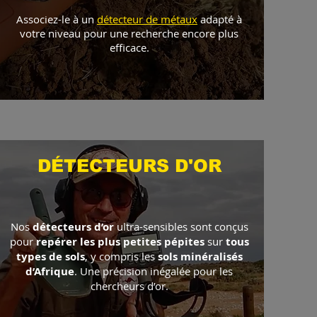
Associez-le à un
détecteur de métaux
adapté à
votre niveau pour une recherche encore plus
efficace.
DÉTECTEURS D'OR
Nos
détecteurs d’or
ultra-sensibles sont conçus
pour
repérer les plus petites pépites
sur
tous
types de sols
, y compris les
sols minéralisés
d’Afrique
. Une précision inégalée pour les
chercheurs d’or.