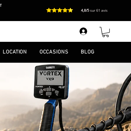
T
4,8/5
sur 61 avis
LOCATION
OCCASIONS
BLOG