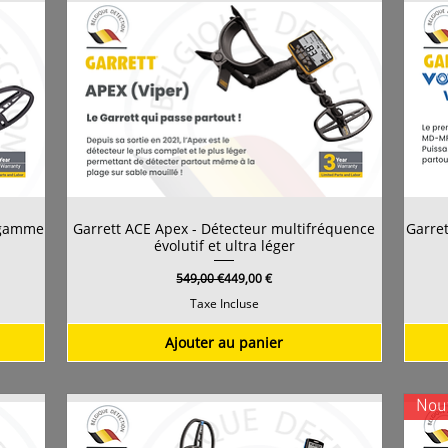
e gamme
Garrett ACE Apex - Détecteur multifréquence
Garret
évolutif et ultra léger
Prix original
Prix promotionnel
549,00 €
449,00 €
Taxe Incluse
Ajouter au panier