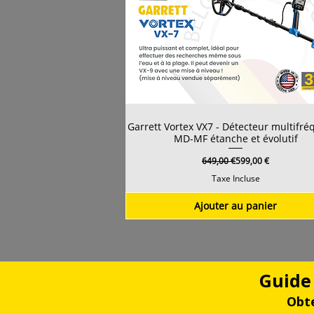
Garrett Vortex VX7 - Détecteur multifr
MD-MF étanche et évolutif
Prix original
Prix promotionnel
649,00 €
599,00 €
Taxe Incluse
Ajouter au panier
Guide 
Obte