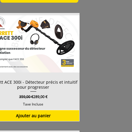
tt ACE 300i - Détecteur précis et intuitif
pour progresser
Prix original
Prix promotionnel
359,00 €
289,00 €
Taxe Incluse
Ajouter au panier