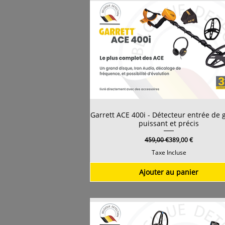
Garrett ACE 400i - Détecteur entrée d
puissant et précis
Prix original
Prix promotionnel
459,00 €
389,00 €
Taxe Incluse
Ajouter au panier