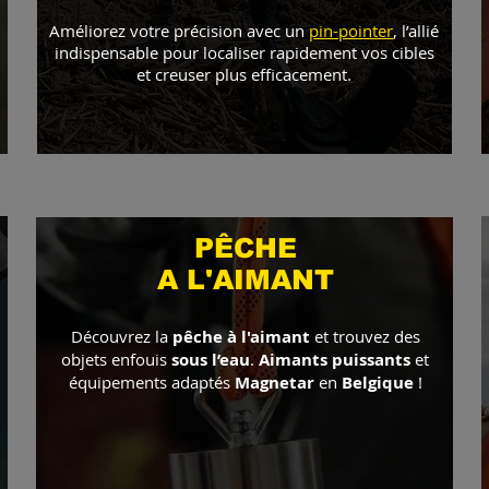
Améliorez votre précision avec un
pin-pointer
, l’allié
indispensable pour localiser rapidement vos cibles
et creuser plus efficacement.
​PÊCHE
A L'AIMANT
Découvrez la
pêche à l'aimant
et trouvez des
objets enfouis
sous l’eau
.
Aimants puissants
et
équipements adaptés
Magnetar
en
Belgique
!