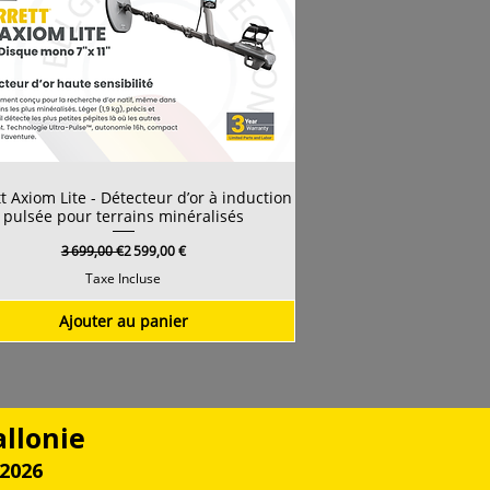
t Axiom Lite - Détecteur d’or à induction
pulsée pour terrains minéralisés
Prix original
Prix promotionnel
3 699,00 €
2 599,00 €
Taxe Incluse
Ajouter au panier
allonie
 2026