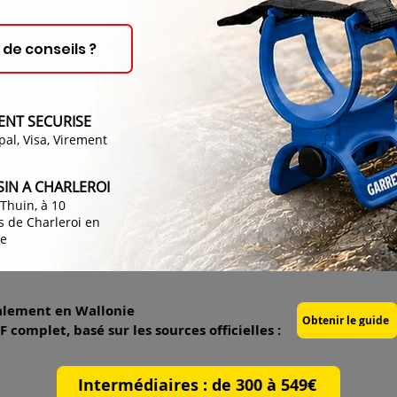
 de conseils ?
ENT SECURISE
pal, Visa, Virement
IN A CHARLEROI
 Thuin, à 10
 de Charleroi en
ie
alement en Wallonie
Obtenir le guide
complet, basé sur les sources officielles :
Intermédiaires : de 300 à 549€